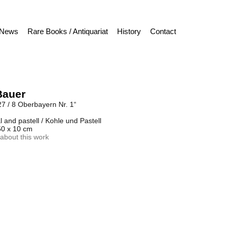
News
Rare Books / Antiquariat
History
Contact
Bauer
27 / 8 Oberbayern Nr. 1“
 and pastell / Kohle und Pastell
50 x 10 cm
about this work