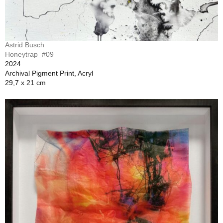
Astrid Busch
Honeytrap_#09
2024
Archival Pigment Print, Acryl
29,7 x 21 cm