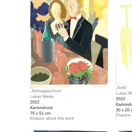
„Gelb“
„Schnappschuss“
Lukas W
Lukas Weiss
2022
2022
Kartond
Kartondruck
30 x 20
75 x 51 cm
Enquire 
Enquire about this work