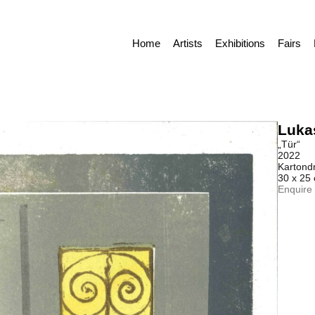
Home
Artists
Exhibitions
Fairs
Luka
„Tür“
2022
Kartond
30 x 25
Enquire 