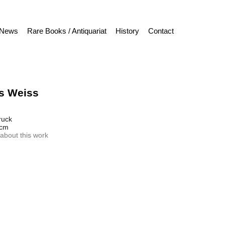
News
Rare Books / Antiquariat
History
Contact
s Weiss
ruck
 cm
about this work