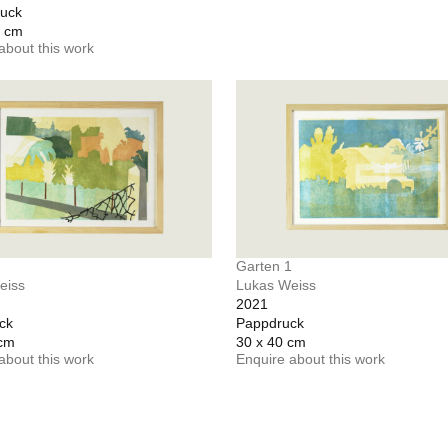
ruck
7 cm
about this work
I
Garten 1
eiss
Lukas Weiss
2021
ck
Pappdruck
 cm
30 x 40 cm
about this work
Enquire about this work