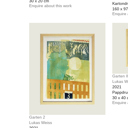
30 x 20 cm
Kartond
Enquire about this work
160 x 9
Enquire 
Garten I
Lukas W
2021
Pappdru
30 x 40
Enquire 
Garten 2
Lukas Weiss