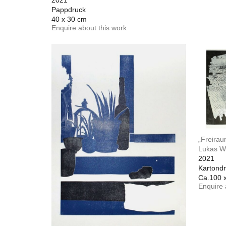
2021
Pappdruck
40 x 30 cm
Enquire about this work
„Freirau
Lukas W
2021
Kartondr
Ca.100 
Enquire 