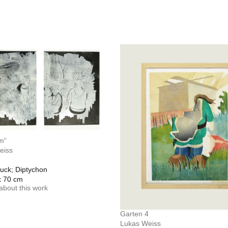
m“
eiss
uck; Diptychon
x 70 cm
about this work
Garten 4
Lukas Weiss